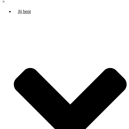
×
Jij bent