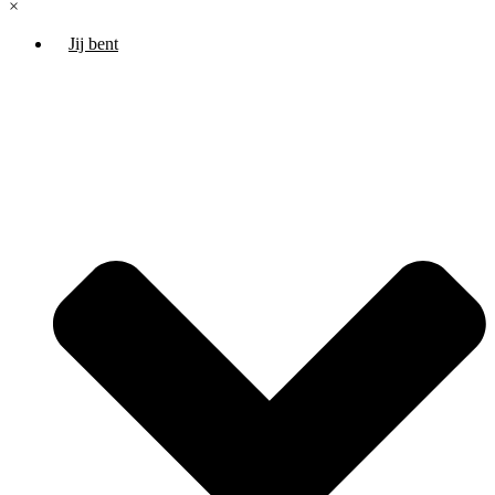
×
Jij bent