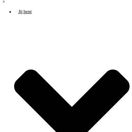
×
Jij bent