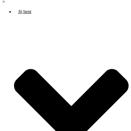
×
Jij bent